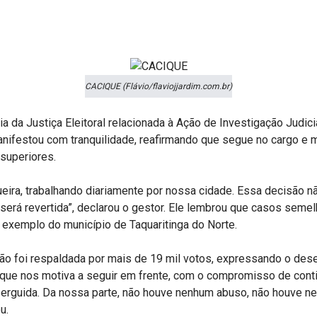
CACIQUE (Flávio/flaviojjardim.com.br)
 da Justiça Eleitoral relacionada à Ação de Investigação Judicial
nifestou com tranquilidade, reafirmando que segue no cargo e m
 superiores.
ira, trabalhando diariamente por nossa cidade. Essa decisão não
 será revertida”, declarou o gestor. Ele lembrou que casos semel
 a exemplo do município de Taquaritinga do Norte.
ção foi respaldada por mais de 19 mil votos, expressando o des
o que nos motiva a seguir em frente, com o compromisso de cont
erguida. Da nossa parte, não houve nenhum abuso, não houve nen
u.