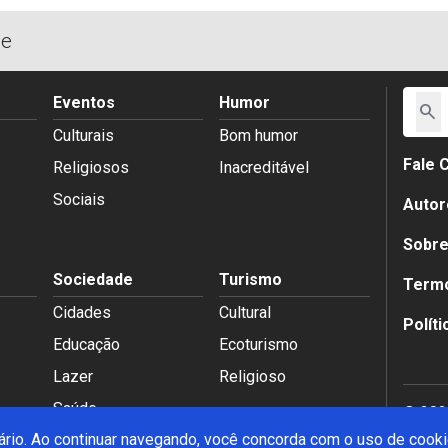
de
Eventos
Humor
search
Culturais
Bom humor
Fale 
Religiosos
Inacreditável
Sociais
Autor
Sobr
Sociedade
Turismo
Termo
Cidades
Cultural
Polít
Educação
Ecoturismo
Lazer
Religioso
Saúde
© 2026
suário. Ao continuar navegando, você concorda com o uso de cook