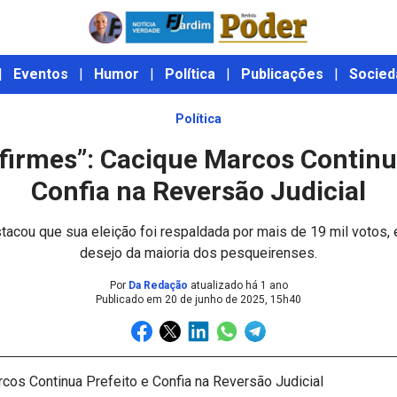
|
Eventos
|
Humor
|
Política
|
Publicações
|
Socied
Política
firmes”: Cacique Marcos Continua
Confia na Reversão Judicial
stacou que sua eleição foi respaldada por mais de 19 mil votos,
desejo da maioria dos pesqueirenses.
Por
Da Redação
atualizado há 1 ano
Publicado em
20 de junho de 2025, 15h40