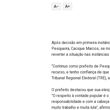
text_decrease
text_increase
Após decisão em primeira instância
Pesqueira, Cacique Marcos, se ma
reverter a situação nas instâncias
“Continuo como prefeito de Pesque
recurso, e tenho confiança de que
Tribunal Regional Eleitoral (TRE),
O prefeito destacou que sua elei
“O respeito à vontade popular é 
responsabilidade e com a cabeça 
muito trabalho e muita luta”, afirmo