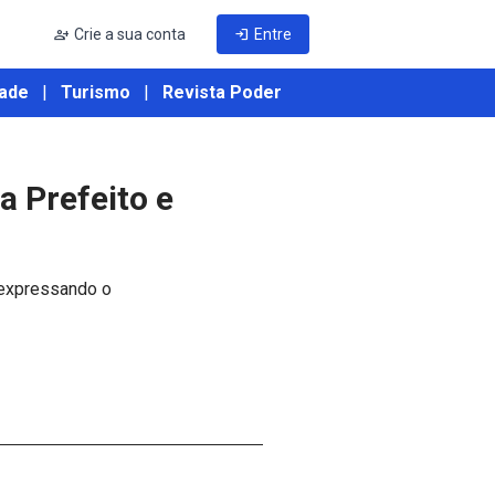
person_add
Crie a sua conta
login
Entre
ade
|
Turismo
|
Revista Poder
 Prefeito e
 expressando o