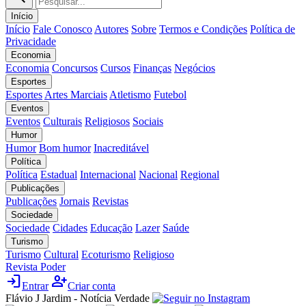
Início
Início
Fale Conosco
Autores
Sobre
Termos e Condições
Política de
Privacidade
Economia
Economia
Concursos
Cursos
Finanças
Negócios
Esportes
Esportes
Artes Marciais
Atletismo
Futebol
Eventos
Eventos
Culturais
Religiosos
Sociais
Humor
Humor
Bom humor
Inacreditável
Política
Política
Estadual
Internacional
Nacional
Regional
Publicações
Publicações
Jornais
Revistas
Sociedade
Sociedade
Cidades
Educação
Lazer
Saúde
Turismo
Turismo
Cultural
Ecoturismo
Religioso
Revista Poder
login
person_add
Entrar
Criar conta
Flávio J Jardim - Notícia Verdade