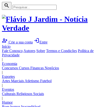
search
person_add
login
Crie a sua conta
Entre
Início
Fale Conosco
Autores
Sobre
Termos e Condições
Política de
Privacidade
|
Economia
Concursos
Cursos
Finanças
Negócios
|
Esportes
Artes Marciais
Atletismo
Futebol
|
Eventos
Culturais
Religiosos
Sociais
|
Humor
Bom humor
Inacreditável