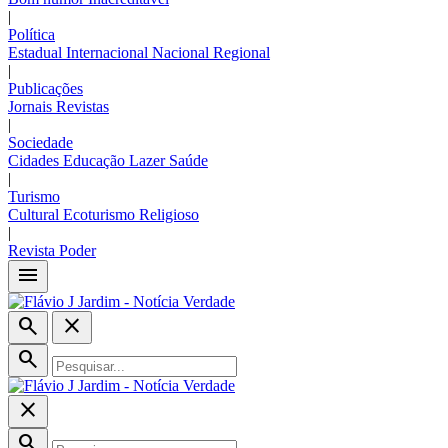
|
Política
Estadual
Internacional
Nacional
Regional
|
Publicações
Jornais
Revistas
|
Sociedade
Cidades
Educação
Lazer
Saúde
|
Turismo
Cultural
Ecoturismo
Religioso
|
Revista Poder
menu
search
close
search
close
search