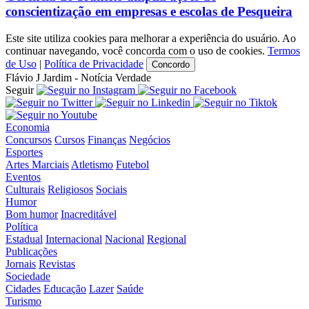
conscientização em empresas e escolas de Pesqueira
Este site utiliza cookies para melhorar a experiência do usuário. Ao
continuar navegando, você concorda com o uso de cookies.
Termos
de Uso
|
Política de Privacidade
Concordo
Flávio J Jardim - Notícia Verdade
Seguir
Economia
Concursos
Cursos
Finanças
Negócios
Esportes
Artes Marciais
Atletismo
Futebol
Eventos
Culturais
Religiosos
Sociais
Humor
Bom humor
Inacreditável
Política
Estadual
Internacional
Nacional
Regional
Publicações
Jornais
Revistas
Sociedade
Cidades
Educação
Lazer
Saúde
Turismo