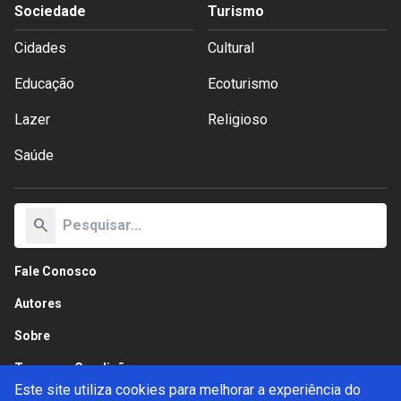
Sociedade
Turismo
Cidades
Cultural
Educação
Ecoturismo
Lazer
Religioso
Saúde
search
Fale Conosco
Autores
Sobre
Termos e Condições
Este site utiliza cookies para melhorar a experiência do
Política de Privacidade