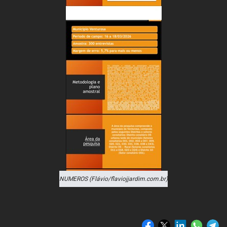
NUMEROS (Flávio/flaviojjardim.com.br)