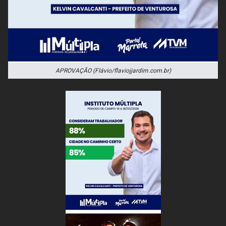
APROVAÇÃO (Flávio/flaviojjardim.com.br)