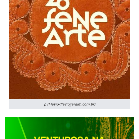
p (Flávio/flaviojjardim.com.br)