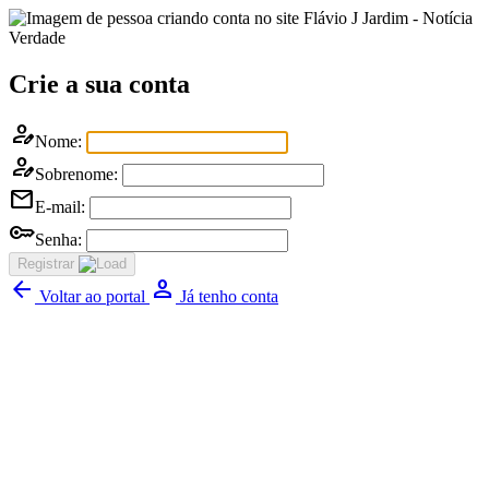
Flávio J Jardim - Notícia
Verdade
Crie a sua conta
person_edit
Nome:
person_edit
Sobrenome:
mail
E-mail:
key
Senha:
Registrar
arrow_back
Person
Voltar ao portal
Já tenho conta