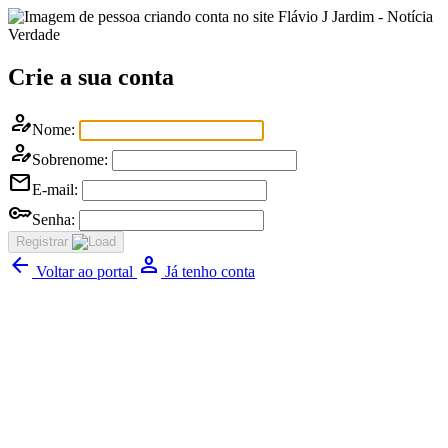
Flávio J Jardim - Notícia
Verdade
Crie a sua conta
person_edit
Nome:
person_edit
Sobrenome:
mail
E-mail:
key
Senha:
Registrar
arrow_back
Person
Voltar ao portal
Já tenho conta