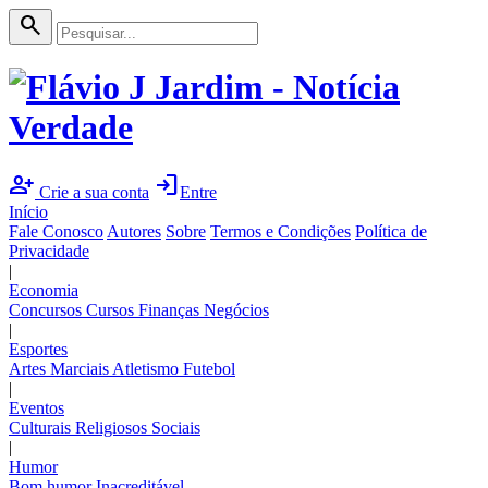
search
person_add
login
Crie a sua conta
Entre
Início
Fale Conosco
Autores
Sobre
Termos e Condições
Política de
Privacidade
|
Economia
Concursos
Cursos
Finanças
Negócios
|
Esportes
Artes Marciais
Atletismo
Futebol
|
Eventos
Culturais
Religiosos
Sociais
|
Humor
Bom humor
Inacreditável