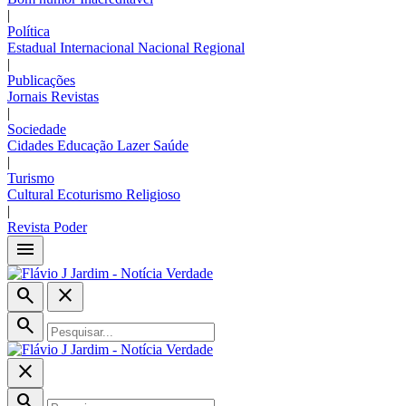
|
Política
Estadual
Internacional
Nacional
Regional
|
Publicações
Jornais
Revistas
|
Sociedade
Cidades
Educação
Lazer
Saúde
|
Turismo
Cultural
Ecoturismo
Religioso
|
Revista Poder
menu
search
close
search
close
search