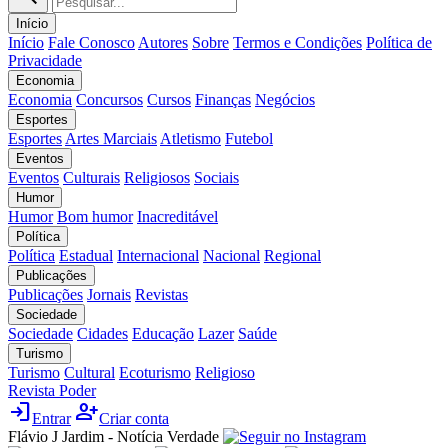
Início
Início
Fale Conosco
Autores
Sobre
Termos e Condições
Política de
Privacidade
Economia
Economia
Concursos
Cursos
Finanças
Negócios
Esportes
Esportes
Artes Marciais
Atletismo
Futebol
Eventos
Eventos
Culturais
Religiosos
Sociais
Humor
Humor
Bom humor
Inacreditável
Política
Política
Estadual
Internacional
Nacional
Regional
Publicações
Publicações
Jornais
Revistas
Sociedade
Sociedade
Cidades
Educação
Lazer
Saúde
Turismo
Turismo
Cultural
Ecoturismo
Religioso
Revista Poder
login
person_add
Entrar
Criar conta
Flávio J Jardim - Notícia Verdade