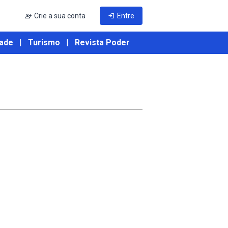
person_add
Crie a sua conta
login
Entre
ade
|
Turismo
|
Revista Poder