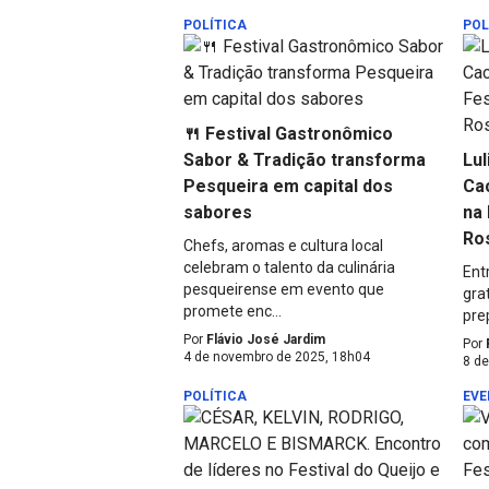
POLÍTICA
POL
🍴 Festival Gastronômico
Sabor & Tradição transforma
Lul
Pesqueira em capital dos
Cac
sabores
na
Ro
Chefs, aromas e cultura local
celebram o talento da culinária
Ent
pesqueirense em evento que
gra
promete enc...
prep
Por
Flávio José Jardim
Por
4 de novembro de 2025, 18h04
8 de
POLÍTICA
EVE