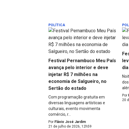
POLÍTICA
POL
Fe
Festival Pernambuco Meu País
lev
avança pelo interior e deve
dia
injetar R$ 7 milhões na
Noi
economia de Salgueiro, no
dos
Sertão do estado
alé
Por
Com programação gratuita em
20 d
diversas linguagens artísticas e
culturais, evento movimenta
comércio, r...
Por
Flávio José Jardim
21 de julho de 2026, 12h59