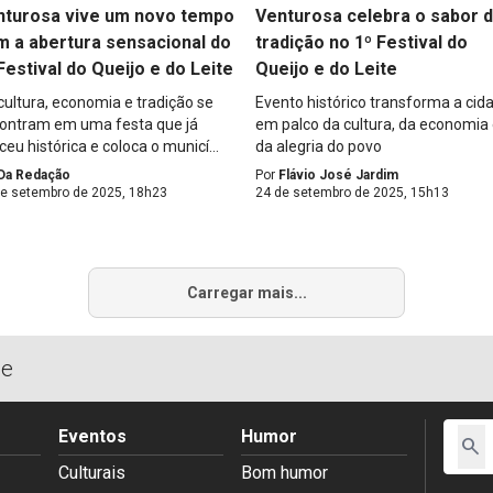
nturosa vive um novo tempo
Venturosa celebra o sabor 
m a abertura sensacional do
tradição no 1º Festival do
Festival do Queijo e do Leite
Queijo e do Leite
 cultura, economia e tradição se
Evento histórico transforma a cid
ontram em uma festa que já
em palco da cultura, da economia
ceu histórica e coloca o municí...
da alegria do povo
Da Redação
Por
Flávio José Jardim
de setembro de 2025, 18h23
24 de setembro de 2025, 15h13
Carregar mais...
de
Eventos
Humor
search
Culturais
Bom humor