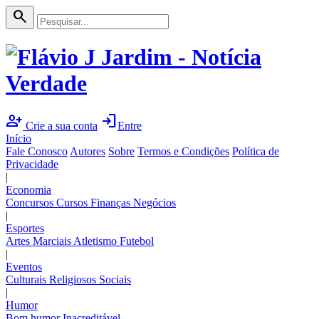
search
person_add
login
Crie a sua conta
Entre
Início
Fale Conosco
Autores
Sobre
Termos e Condições
Política de
Privacidade
|
Economia
Concursos
Cursos
Finanças
Negócios
|
Esportes
Artes Marciais
Atletismo
Futebol
|
Eventos
Culturais
Religiosos
Sociais
|
Humor
Bom humor
Inacreditável