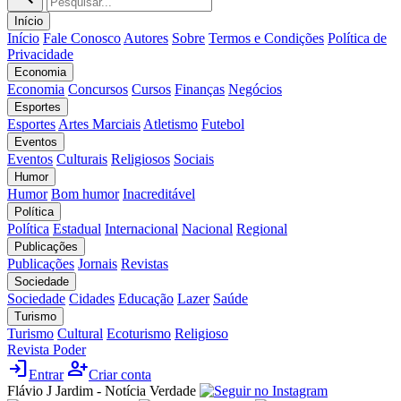
Início
Início
Fale Conosco
Autores
Sobre
Termos e Condições
Política de
Privacidade
Economia
Economia
Concursos
Cursos
Finanças
Negócios
Esportes
Esportes
Artes Marciais
Atletismo
Futebol
Eventos
Eventos
Culturais
Religiosos
Sociais
Humor
Humor
Bom humor
Inacreditável
Política
Política
Estadual
Internacional
Nacional
Regional
Publicações
Publicações
Jornais
Revistas
Sociedade
Sociedade
Cidades
Educação
Lazer
Saúde
Turismo
Turismo
Cultural
Ecoturismo
Religioso
Revista Poder
login
person_add
Entrar
Criar conta
Flávio J Jardim - Notícia Verdade