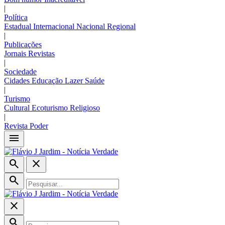
|
Política
Estadual
Internacional
Nacional
Regional
|
Publicações
Jornais
Revistas
|
Sociedade
Cidades
Educação
Lazer
Saúde
|
Turismo
Cultural
Ecoturismo
Religioso
|
Revista Poder
menu
search
close
search
close
search