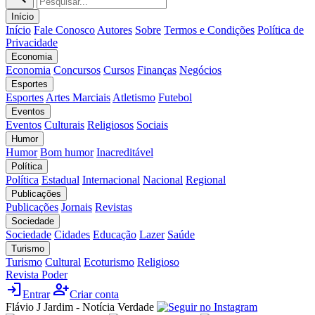
Início
Início
Fale Conosco
Autores
Sobre
Termos e Condições
Política de
Privacidade
Economia
Economia
Concursos
Cursos
Finanças
Negócios
Esportes
Esportes
Artes Marciais
Atletismo
Futebol
Eventos
Eventos
Culturais
Religiosos
Sociais
Humor
Humor
Bom humor
Inacreditável
Política
Política
Estadual
Internacional
Nacional
Regional
Publicações
Publicações
Jornais
Revistas
Sociedade
Sociedade
Cidades
Educação
Lazer
Saúde
Turismo
Turismo
Cultural
Ecoturismo
Religioso
Revista Poder
login
person_add
Entrar
Criar conta
Flávio J Jardim - Notícia Verdade