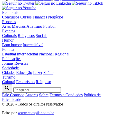
Economia
Concursos
Cursos
Finanças
Negócios
Esportes
Artes Marciais
Atletismo
Futebol
Eventos
Culturais
Religiosos
Sociais
Humor
Bom humor
Inacreditável
Política
Estadual
Internacional
Nacional
Regional
Publicações
Jornais
Revistas
Sociedade
Cidades
Educação
Lazer
Saúde
Turismo
Cultural
Ecoturismo
Religioso
search
Fale Conosco
Autores
Sobre
Termos e Condições
Política de
Privacidade
© 2026 - Todos os direitos reservados
Feito por
www.compilar.com.br