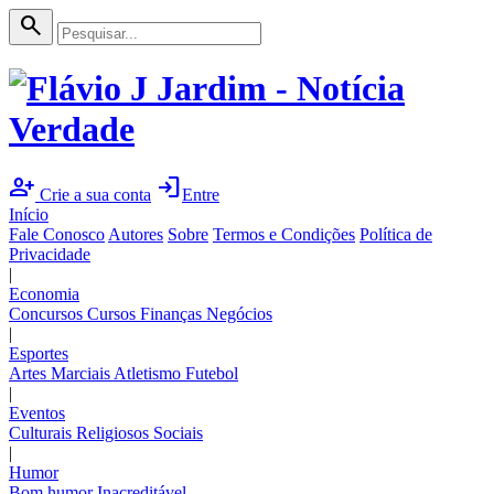
search
person_add
login
Crie a sua conta
Entre
Início
Fale Conosco
Autores
Sobre
Termos e Condições
Política de
Privacidade
|
Economia
Concursos
Cursos
Finanças
Negócios
|
Esportes
Artes Marciais
Atletismo
Futebol
|
Eventos
Culturais
Religiosos
Sociais
|
Humor
Bom humor
Inacreditável