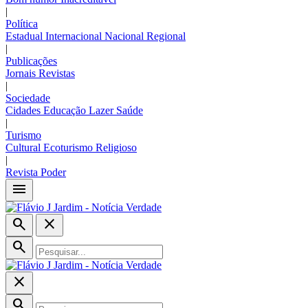
|
Política
Estadual
Internacional
Nacional
Regional
|
Publicações
Jornais
Revistas
|
Sociedade
Cidades
Educação
Lazer
Saúde
|
Turismo
Cultural
Ecoturismo
Religioso
|
Revista Poder
menu
search
close
search
close
search