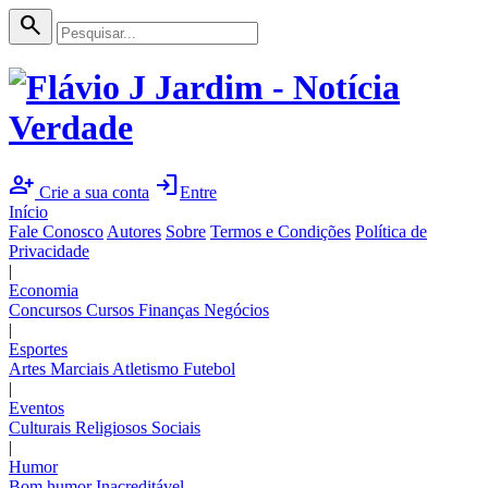
search
person_add
login
Crie a sua conta
Entre
Início
Fale Conosco
Autores
Sobre
Termos e Condições
Política de
Privacidade
|
Economia
Concursos
Cursos
Finanças
Negócios
|
Esportes
Artes Marciais
Atletismo
Futebol
|
Eventos
Culturais
Religiosos
Sociais
|
Humor
Bom humor
Inacreditável