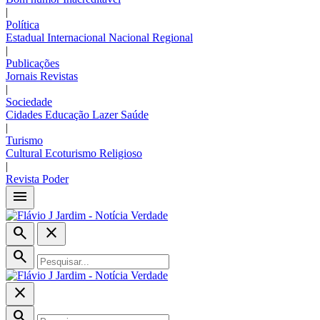
|
Política
Estadual
Internacional
Nacional
Regional
|
Publicações
Jornais
Revistas
|
Sociedade
Cidades
Educação
Lazer
Saúde
|
Turismo
Cultural
Ecoturismo
Religioso
|
Revista Poder
menu
search
close
search
close
search