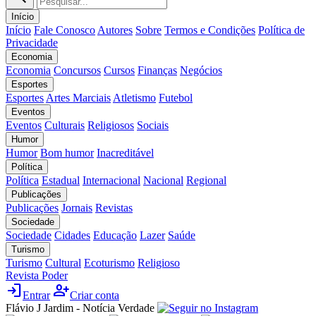
Início
Início
Fale Conosco
Autores
Sobre
Termos e Condições
Política de
Privacidade
Economia
Economia
Concursos
Cursos
Finanças
Negócios
Esportes
Esportes
Artes Marciais
Atletismo
Futebol
Eventos
Eventos
Culturais
Religiosos
Sociais
Humor
Humor
Bom humor
Inacreditável
Política
Política
Estadual
Internacional
Nacional
Regional
Publicações
Publicações
Jornais
Revistas
Sociedade
Sociedade
Cidades
Educação
Lazer
Saúde
Turismo
Turismo
Cultural
Ecoturismo
Religioso
Revista Poder
login
person_add
Entrar
Criar conta
Flávio J Jardim - Notícia Verdade