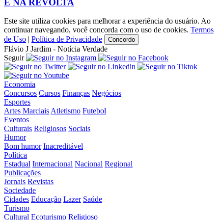
E NA REVOLTA
Este site utiliza cookies para melhorar a experiência do usuário. Ao
continuar navegando, você concorda com o uso de cookies.
Termos
de Uso
|
Política de Privacidade
Concordo
Flávio J Jardim - Notícia Verdade
Seguir
Economia
Concursos
Cursos
Finanças
Negócios
Esportes
Artes Marciais
Atletismo
Futebol
Eventos
Culturais
Religiosos
Sociais
Humor
Bom humor
Inacreditável
Política
Estadual
Internacional
Nacional
Regional
Publicações
Jornais
Revistas
Sociedade
Cidades
Educação
Lazer
Saúde
Turismo
Cultural
Ecoturismo
Religioso