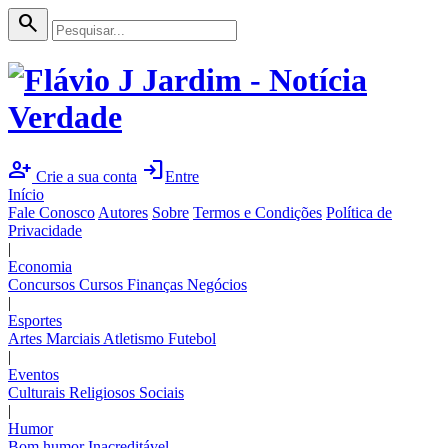
search
person_add
login
Crie a sua conta
Entre
Início
Fale Conosco
Autores
Sobre
Termos e Condições
Política de
Privacidade
|
Economia
Concursos
Cursos
Finanças
Negócios
|
Esportes
Artes Marciais
Atletismo
Futebol
|
Eventos
Culturais
Religiosos
Sociais
|
Humor
Bom humor
Inacreditável