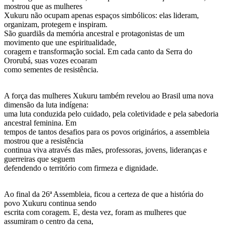
mostrou que as mulheres
Xukuru não ocupam apenas espaços simbólicos: elas lideram,
organizam, protegem e inspiram.
São guardiãs da memória ancestral e protagonistas de um
movimento que une espiritualidade,
coragem e transformação social. Em cada canto da Serra do
Ororubá, suas vozes ecoaram
como sementes de resistência.
A força das mulheres Xukuru também revelou ao Brasil uma nova
dimensão da luta indígena:
uma luta conduzida pelo cuidado, pela coletividade e pela sabedoria
ancestral feminina. Em
tempos de tantos desafios para os povos originários, a assembleia
mostrou que a resistência
continua viva através das mães, professoras, jovens, lideranças e
guerreiras que seguem
defendendo o território com firmeza e dignidade.
Ao final da 26ª Assembleia, ficou a certeza de que a história do
povo Xukuru continua sendo
escrita com coragem. E, desta vez, foram as mulheres que
assumiram o centro da cena,