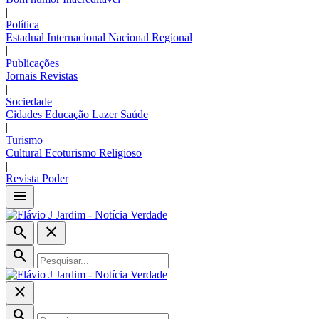
|
Política
Estadual
Internacional
Nacional
Regional
|
Publicações
Jornais
Revistas
|
Sociedade
Cidades
Educação
Lazer
Saúde
|
Turismo
Cultural
Ecoturismo
Religioso
|
Revista Poder
menu
search
close
search
close
search