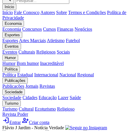
Início
Início
Fale Conosco
Autores
Sobre
Termos e Condições
Política de
Privacidade
Economia
Economia
Concursos
Cursos
Finanças
Negócios
Esportes
Esportes
Artes Marciais
Atletismo
Futebol
Eventos
Eventos
Culturais
Religiosos
Sociais
Humor
Humor
Bom humor
Inacreditável
Política
Política
Estadual
Internacional
Nacional
Regional
Publicações
Publicações
Jornais
Revistas
Sociedade
Sociedade
Cidades
Educação
Lazer
Saúde
Turismo
Turismo
Cultural
Ecoturismo
Religioso
Revista Poder
login
person_add
Entrar
Criar conta
Flávio J Jardim - Notícia Verdade