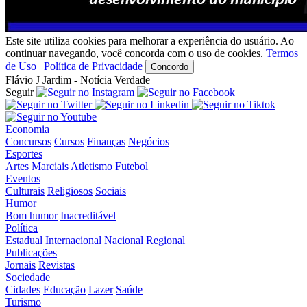
Este site utiliza cookies para melhorar a experiência do usuário. Ao
continuar navegando, você concorda com o uso de cookies.
Termos
de Uso
|
Política de Privacidade
Concordo
Flávio J Jardim - Notícia Verdade
Seguir
Economia
Concursos
Cursos
Finanças
Negócios
Esportes
Artes Marciais
Atletismo
Futebol
Eventos
Culturais
Religiosos
Sociais
Humor
Bom humor
Inacreditável
Política
Estadual
Internacional
Nacional
Regional
Publicações
Jornais
Revistas
Sociedade
Cidades
Educação
Lazer
Saúde
Turismo