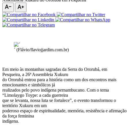
text_decrease
text_increase
´ (Flávio/flaviojjardim.com.br)
Em meio às montanhas sagradas da Serra do Ororubá, em
Pesqueira, a 26ª Assembleia Xukuru
do Ororubá entrou para a história como um dos encontros mais
emocionantes e simbólicos já
realizados pelo povo indígena pernambucano. Com o tema
“Limolaygo Toype: a cada guerreira
que se levanta, nossa luta se fortalece”, o evento transformou o
território Xukuru em um
poderoso espaço de espiritualidade, memória, resistência e afirmação
da força feminina
indígena.