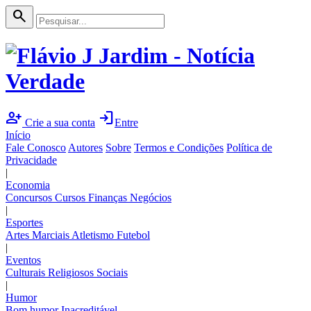
search
person_add
login
Crie a sua conta
Entre
Início
Fale Conosco
Autores
Sobre
Termos e Condições
Política de
Privacidade
|
Economia
Concursos
Cursos
Finanças
Negócios
|
Esportes
Artes Marciais
Atletismo
Futebol
|
Eventos
Culturais
Religiosos
Sociais
|
Humor
Bom humor
Inacreditável