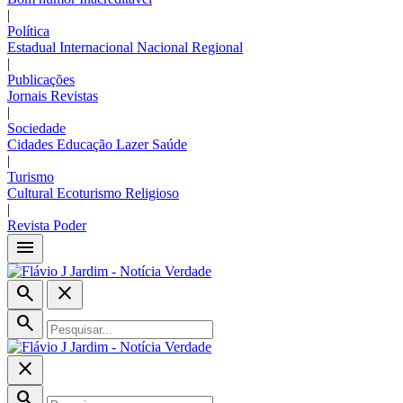
|
Política
Estadual
Internacional
Nacional
Regional
|
Publicações
Jornais
Revistas
|
Sociedade
Cidades
Educação
Lazer
Saúde
|
Turismo
Cultural
Ecoturismo
Religioso
|
Revista Poder
menu
search
close
search
close
search