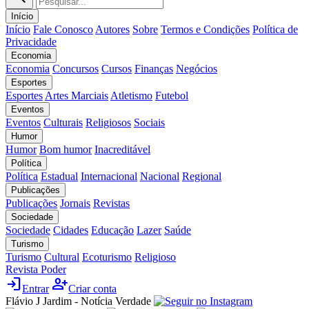
Início
Início
Fale Conosco
Autores
Sobre
Termos e Condições
Política de
Privacidade
Economia
Economia
Concursos
Cursos
Finanças
Negócios
Esportes
Esportes
Artes Marciais
Atletismo
Futebol
Eventos
Eventos
Culturais
Religiosos
Sociais
Humor
Humor
Bom humor
Inacreditável
Política
Política
Estadual
Internacional
Nacional
Regional
Publicações
Publicações
Jornais
Revistas
Sociedade
Sociedade
Cidades
Educação
Lazer
Saúde
Turismo
Turismo
Cultural
Ecoturismo
Religioso
Revista Poder
login
person_add
Entrar
Criar conta
Flávio J Jardim - Notícia Verdade