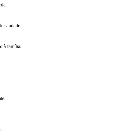
rda.
de saudade.
 à família.
te.
e.