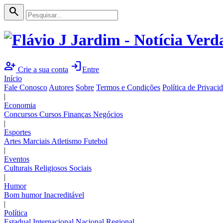
search
person_add
login
Crie a sua conta
Entre
Início
Fale Conosco
Autores
Sobre
Termos e Condições
Política de Privaci
|
Economia
Concursos
Cursos
Finanças
Negócios
|
Esportes
Artes Marciais
Atletismo
Futebol
|
Eventos
Culturais
Religiosos
Sociais
|
Humor
Bom humor
Inacreditável
|
Política
Estadual
Internacional
Nacional
Regional