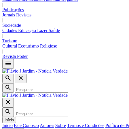
|
Publicações
Jornais
Revistas
|
Sociedade
Cidades
Educação
Lazer
Saúde
|
Turismo
Cultural
Ecoturismo
Religioso
|
Revista Poder
menu
search
close
search
close
search
Início
Início
Fale Conosco
Autores
Sobre
Termos e Condições
Política de P