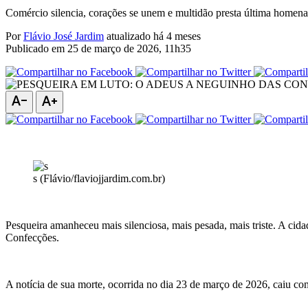
Comércio silencia, corações se unem e multidão presta última homen
Por
Flávio José Jardim
atualizado há 4 meses
Publicado em
25 de março de 2026, 11h35
text_decrease
text_increase
s (Flávio/flaviojjardim.com.br)
Pesqueira amanheceu mais silenciosa, mais pesada, mais triste. A cid
Confecções.
A notícia de sua morte, ocorrida no dia 23 de março de 2026, caiu c