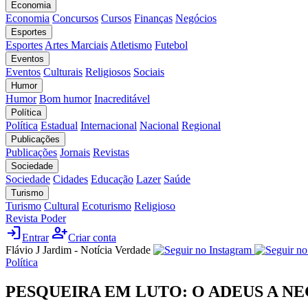
Economia
Economia
Concursos
Cursos
Finanças
Negócios
Esportes
Esportes
Artes Marciais
Atletismo
Futebol
Eventos
Eventos
Culturais
Religiosos
Sociais
Humor
Humor
Bom humor
Inacreditável
Política
Política
Estadual
Internacional
Nacional
Regional
Publicações
Publicações
Jornais
Revistas
Sociedade
Sociedade
Cidades
Educação
Lazer
Saúde
Turismo
Turismo
Cultural
Ecoturismo
Religioso
Revista Poder
login
person_add
Entrar
Criar conta
Flávio J Jardim - Notícia Verdade
Política
PESQUEIRA EM LUTO: O ADEUS A 