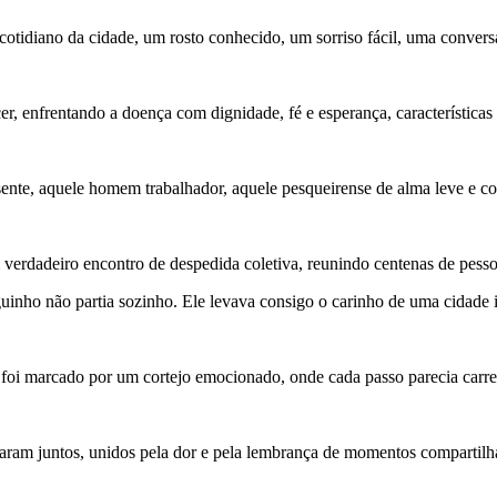
otidiano da cidade, um rosto conhecido, um sorriso fácil, uma convers
er, enfrentando a doença com dignidade, fé e esperança, características
sente, aquele homem trabalhador, aquele pesqueirense de alma leve e c
 verdadeiro encontro de despedida coletiva, reunindo centenas de pess
guinho não partia sozinho. Ele levava consigo o carinho de uma cidade i
h, foi marcado por um cortejo emocionado, onde cada passo parecia carr
nharam juntos, unidos pela dor e pela lembrança de momentos compartilh