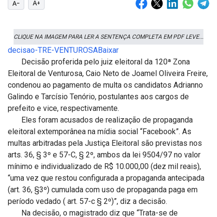
text_decrease
text_increase
CLIQUE NA IMAGEM PARA LER A SENTENÇA COMPLETA EM PDF LEVE...
decisao-TRE-VENTUROSA
Baixar
Decisão proferida pelo juiz eleitoral da 120ª Zona
Eleitoral de Venturosa, Caio Neto de Joamel Oliveira Freire,
condenou ao pagamento de multa os candidatos Adrianno
Galindo e Tarcísio Tenório, postulantes aos cargos de
prefeito e vice, respectivamente.
Eles foram acusados de realização de propaganda
eleitoral extemporânea na mídia social “Facebook”. As
multas arbitradas pela Justiça Eleitoral são previstas nos
arts. 36, § 3º e 57-C, § 2º, ambos da lei 9504/97 no valor
mínimo e individualizado de R$ 10.000,00 (dez mil reais),
“uma vez que restou configurada a propaganda antecipada
(art. 36, §3º) cumulada com uso de propaganda paga em
período vedado ( art. 57-c § 2º)”, diz a decisão.
Na decisão, o magistrado diz que “Trata-se de