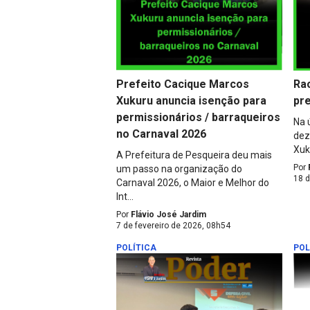
Prefeito Cacique Marcos
Rao
Xukuru anuncia isenção para
pr
permissionários / barraqueiros
Na 
no Carnaval 2026
dez
Xuk
A Prefeitura de Pesqueira deu mais
Por
um passo na organização do
18 
Carnaval 2026, o Maior e Melhor do
Int...
Por
Flávio José Jardim
7 de fevereiro de 2026, 08h54
POLÍTICA
POL