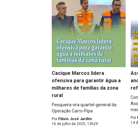
As
Cacique Marcos lidera
anc
ofensiva para garantir água a
re
milhares de famílias da zona
rural
Com
Ass
Pesqueira vira quartel-general da
mem
Operação Carro-Pipa
Por
Por
Flávio José Jardim
14 
16 de julho de 2025, 13h29