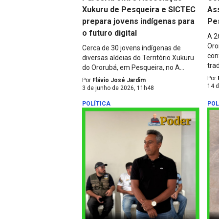
Xukuru de Pesqueira e SICTEC
As
prepara jovens indígenas para
Pe
o futuro digital
A 2
Oro
Cerca de 30 jovens indígenas de
con
diversas aldeias do Território Xukuru
trad
do Ororubá, em Pesqueira, no A...
Por
Por
Flávio José Jardim
14 
3 de junho de 2026, 11h48
POLÍTICA
POL