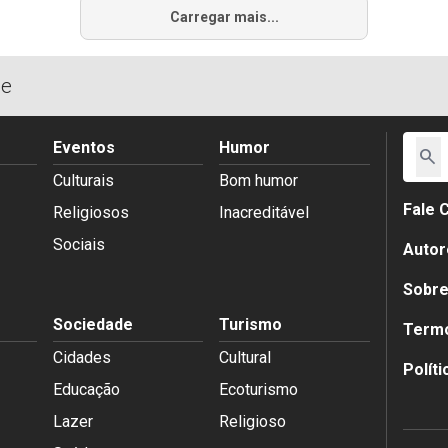
Carregar mais...
de
Eventos
Humor
search
Culturais
Bom humor
Fale 
Religiosos
Inacreditável
Sociais
Autor
Sobr
Sociedade
Turismo
Termo
Cidades
Cultural
Polít
Educação
Ecoturismo
Lazer
Religioso