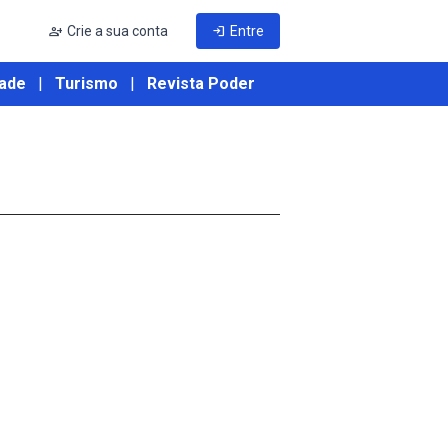
person_add
Crie a sua conta
login
Entre
ade
|
Turismo
|
Revista Poder