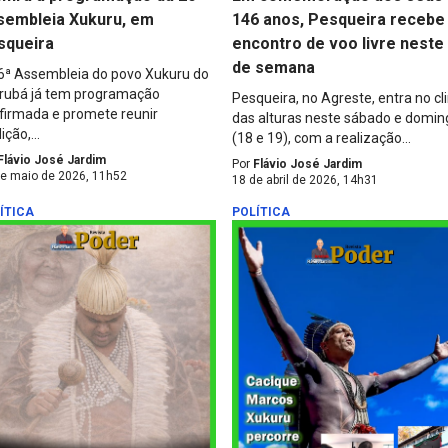
sembleia Xukuru, em
146 anos, Pesqueira recebe
squeira
encontro de voo livre neste
de semana
6ª Assembleia do povo Xukuru do
rubá já tem programação
Pesqueira, no Agreste, entra no c
firmada e promete reunir
das alturas neste sábado e domin
ição,...
(18 e 19), com a realização...
Flávio José Jardim
Por
Flávio José Jardim
de maio de 2026, 11h52
18 de abril de 2026, 14h31
ÍTICA
POLÍTICA